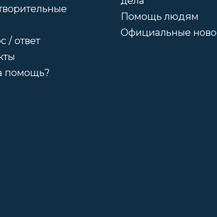
дела
творительные
Помощь людям
Официальные ново
 / ответ
кты
а помощь?