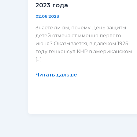
2023 года
02.06.2023
Знаете ли вы, почему День защиты
детей отмечают именно первого
июня? Оказывается, в далеком 1925
году генконсул КНР в американском
[…]
День
Читать дальше
защиты
детей
1
июня
2023
года