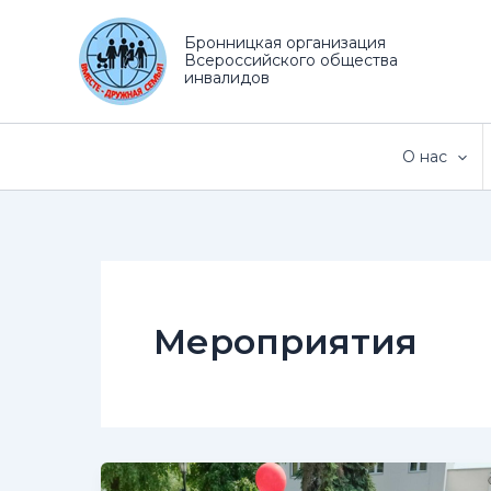
Перейти
к
Бронницкая организация
Всероссийского общества
содержимому
инвалидов
О нас
Мероприятия