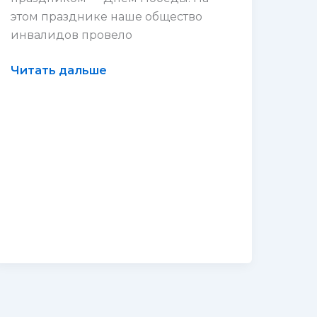
этом празднике наше общество
инвалидов провело
День
Читать дальше
Победы
9
мая