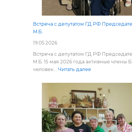
Встреча с депутатом ГД РФ Председа
М.Б.
19.05.2026
Встреча с депутатом ГД РФ Председа
М.Б. 15 мая 2026 года активные члены
:
человек…
Читать далее
Встреча
с
депутатом
ГД
РФ
Председателем
ВОИ
Терентьевым