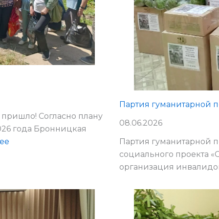
Партия гуманитарной п
о пришло! Согласно плану
08.06.2026
026 года Бронницкая
:
Партия гуманитарной п
лее
Экскурсия
социального проекта «
«Огонька»
организация инвалид
по
Оке.