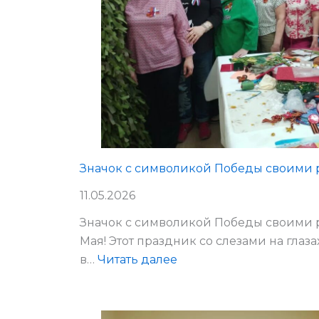
М.Б.
Значок с символикой Победы своими 
11.05.2026
Значок с символикой Победы своими 
Мая! Этот праздник со слезами на глаз
:
в…
Читать далее
Значок
с
символикой