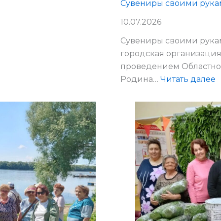
Сувениры своими рука
ьный
10.07.2026
Сувениры своими рукам
городская организация
».
проведением Областног
:
Родина…
Читать далее
С
с
р
к
ю
2