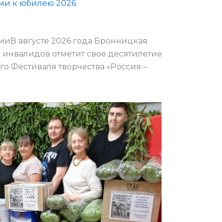
ми к юбилею 2026.
иВ августе 2026 года Бронницкая
 инвалидов отметит свое десятилетие
о Фестиваля творчества «Россия –
увениры
воими
уками
билею
026.