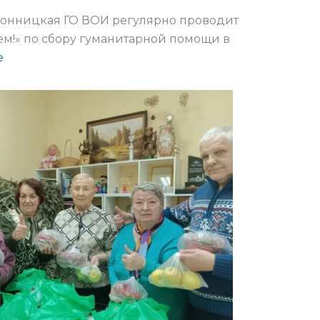
ронницкая ГО ВОИ регулярно проводит
ем!» по сбору гуманитарной помощи в
:
е
Круг
добра
все
шире!