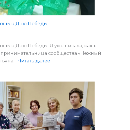
мощь к Дню Победы.
щь к Дню Победы. Я уже писала, как в
едпринимательница сообщества «Нежный
:
атьяна…
Читать далее
Благотворительная
помощь
к
Дню
Победы.