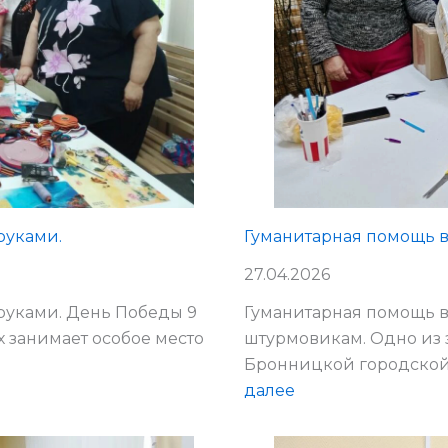
руками.
Гуманитарная помощь в
27.04.2026
руками. День Победы 9
Гуманитарная помощь в
ах занимает особое место
штурмовикам. Одно из
Бронницкой городской
:
далее
Гуманитарная
помощь