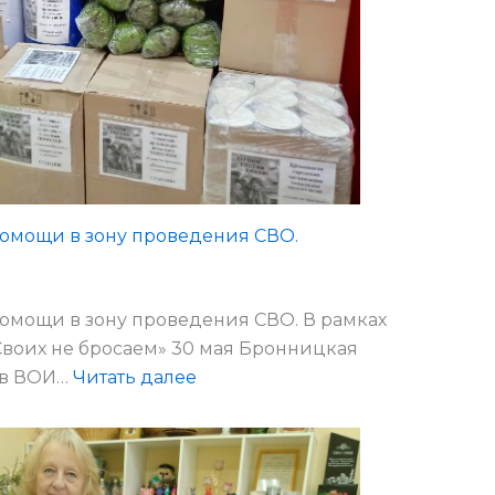
омощи в зону проведения СВО.
омощи в зону проведения СВО. В рамках
Своих не бросаем» 30 мая Бронницкая
:
ов ВОИ…
Читать далее
Партия
гуманитарной
помощи
в