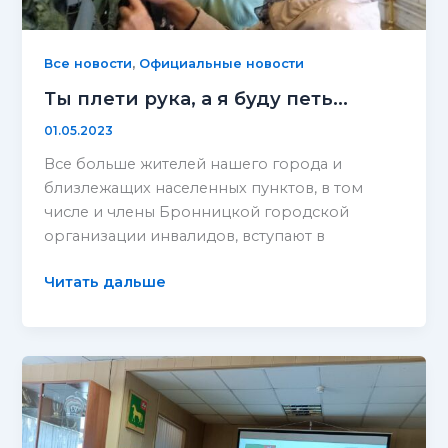
,
Все новости
Официальные новости
Ты плети рука, а я буду петь…
01.05.2023
Все больше жителей нашего города и
близлежащих населенных пунктов, в том
числе и члены Бронницкой городской
организации инвалидов, вступают в
Ты
Читать дальше
плети
рука,
а
я
буду
петь…