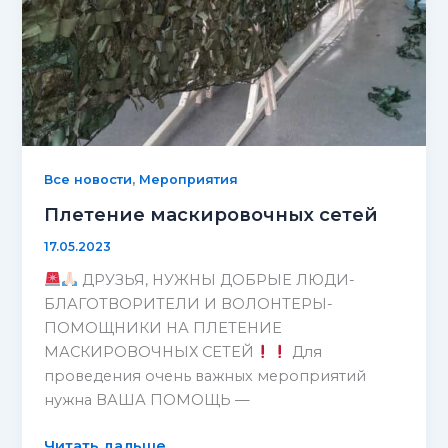
,
Все новости
Мероприятия
Плетение маскировочных сетей
17.05.2023
ДРУЗЬЯ, НУЖНЫ ДОБРЫЕ ЛЮДИ-
БЛАГОТВОРИТЕЛИ И ВОЛОНТЕРЫ-
ПОМОЩНИКИ НА ПЛЕТЕНИЕ
МАСКИРОВОЧНЫХ СЕТЕЙ
Для
проведения очень важных мероприятий
нужна ВАША ПОМОЩЬ —
Плетение
Читать дальше