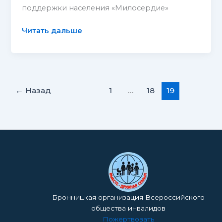
поддержки населения «Милосердие»
Отчет
Читать дальше
Благотворительного
фонда
«Милосердие»
←
Назад
1
…
18
19
Бронницкая организация Всероссийского
общества инвалидов
Пожертвовать