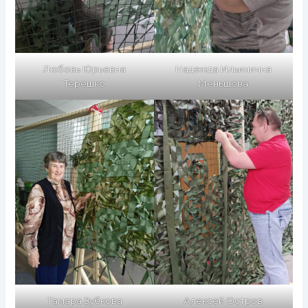
Любовь Юрьевна
Надежда Ильинична
Терешко
Меньшова
Тамара Зубкова
Алексей Остров