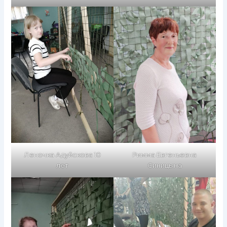
Леночка Адуйскова 10
Римма Евгеньевна
лет
Синицына