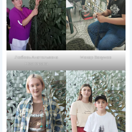
Любовь Анатольевна
Макар Вакумов
Нестерова