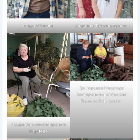
Мария Ильина
Степан и Татьяна Драгни
Григорьева Надежда
Викторовна и Антонова
Татьяна Сергеевна
Людмила Александровна
Карцева