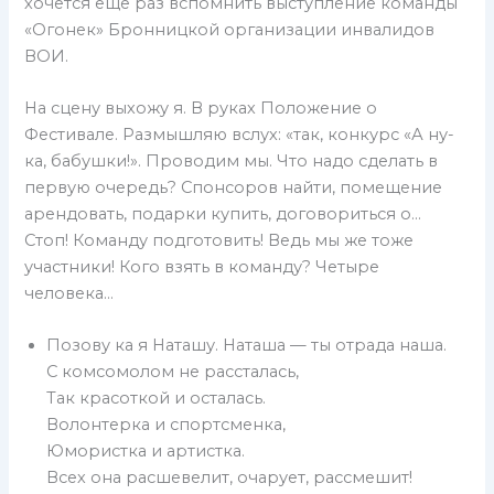
хочется еще раз вспомнить выступление команды
«Огонек» Бронницкой организации инвалидов
ВОИ.
На сцену выхожу я. В руках Положение о
Фестивале. Размышляю вслух: «так, конкурс «А ну-
ка, бабушки!». Проводим мы. Что надо сделать в
первую очередь? Спонсоров найти, помещение
арендовать, подарки купить, договориться о…
Стоп! Команду подготовить! Ведь мы же тоже
участники! Кого взять в команду? Четыре
человека…
Позову ка я Наташу. Наташа — ты отрада наша.
С комсомолом не рассталась,
Так красоткой и осталась.
Волонтерка и спортсменка,
Юмористка и артистка.
Всех она расшевелит, очарует, рассмешит!