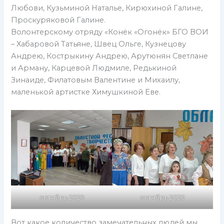
Любови, Кузьминой Наталье, Кирюхиной Галине,
Проскуряковой Галине.
Волонтерскому отряду «Конёк «Огонёк» БГО ВОИ
– Хабаровой Татьяне, Швец Ольге, Кузнецову
Андрею, Кострыкину Андрею, Арутюнян Светлане
и Арману, Карцевой Людмиле, Редькиной
Зинаиде, Филатовым Валентине и Михаилу,
маленькой артистке Химушкиной Еве.
октябрь 2025
октябрь 2025
Вот какое количество замечательных людей мы