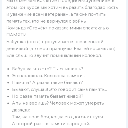
мы отмечаем 80-летие Победы! Выступлением в
этом конкурсе мы хотим выразить благодарность
и уважение всем ветеранам, а также почтить
память тех, кто не вернулся с войны.
Команда «Огонёк» показала мини спектакль о
ПАМЯТИ…
Бабушка (это я) прогуливается с маленькой
девочкой (это моя правнучка Ева, ей восемь лет).
Еле слышно звучит поминальный колокол…
Бабушка, что это? Ты слышишь?
Это колокола. Колокола памяти…
Памяти? А разве такие бывают?
Бывают, слушай! Это говорит сама память…
Но разве память бывает живой?
А ты не веришь? Человек может умереть
дважды:
Там, на поле боя, когда его догонит пуля.
А второй раз – в памяти народной.