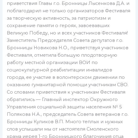
приветствия Главы г.о. Бронницы Лысенкова Д.А. и
поблагодарил не только организаторов Фестиваля
за творческую активность, за патриотизм и
сохранение памяти о героях, завоевавших
Великую Победу, но и всех участников Фестиваля!
Заместитель Председателя Совета депутатов г.о.
Бронницы Новикова Н.О., приветствуя участников
Фестиваля, отметила большую плодотворную
работу местной организации ВОИ по
социокультурной реабилитации инвалидов
города, ее участие в волонтерском движении по
оказанию гуманитарной помощи участникам СВО.
Со словами приветствия к участникам Фестиваля
обратились — Главный инспектор Окружного
Управления социальной защиты населения № 5
Полякова Н.А., председатель Совета ветеранов г.о.
Бронницы Куликов В.П. Много теплых и нужных
слов услышали мы от настоятеля Смоленского
храма иерея 1-го Бронницкого благочиния отца