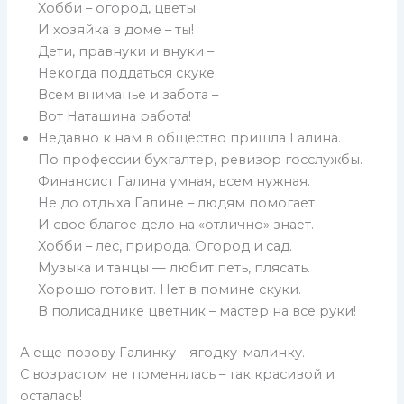
Хобби – огород, цветы.
И хозяйка в доме – ты!
Дети, правнуки и внуки –
Некогда поддаться скуке.
Всем вниманье и забота –
Вот Наташина работа!
Недавно к нам в общество пришла Галина.
По профессии бухгалтер, ревизор госслужбы.
Финансист Галина умная, всем нужная.
Не до отдыха Галине – людям помогает
И свое благое дело на «отлично» знает.
Хобби – лес, природа. Огород и сад.
Музыка и танцы — любит петь, плясать.
Хорошо готовит. Нет в помине скуки.
В полисаднике цветник – мастер на все руки!
А еще позову Галинку – ягодку-малинку.
С возрастом не поменялась – так красивой и
осталась!