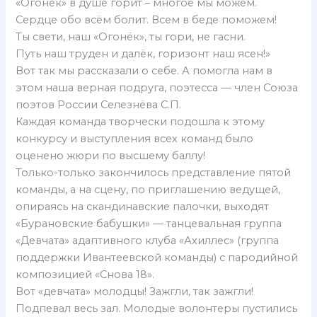
«Огонёк» в душе горит – многое мы можем.
Сердце обо всём болит. Всем в беде поможем!
Ты свети, наш «Огонёк», ты гори, не гасни.
Путь наш труден и далёк, горизонт наш ясен!»
Вот так мы рассказали о себе. А помогла нам в
этом наша верная подруга, поэтесса — член Союза
поэтов России Селезнёва С.П.
Каждая команда творчески подошла к этому
конкурсу и выступления всех команд было
оценено жюри по высшему баллу!
Только-только закончилось представление пятой
команды, а на сцену, по приглашению ведущей,
опираясь на скандинавские палочки, выходят
«Бурановские бабушки» — танцевальная группа
«Девчата» адаптивного клуба «Ахиллес» (группа
поддержки Ивантеевской команды) с пародийной
композицией «Снова 18».
Вот «девчата» молодцы! Зажгли, так зажгли!
Подпевал весь зал. Молодые волонтеры пустились