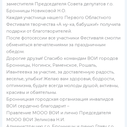
заместителя Председателя Совета депутатов г.о.
Бронницы Новиковой Н.О.
Каждая участница нашего Первого Областного
Фестиваля творчества «А ну-ка, бабушки!» получила
подарки от благотворителей.
После фотосессии все участники Фестиваля смогли
обменяться впечатлениями за праздничным
обедом.
Дорогие друзья! Спасибо командам ВОИ городов
Бронницы, Ногинск, Раменское, Рошаль,
Ивантеевка за участие, за доставленную радость,
веселье, улыбки! Желаю вам здоровья, бодрости,
оптимизма, будьте всегда молоды душой, активны,
красивы и обаятельны.
Бронницкая городская организация инвалидов
ВОИ сердечно благодарит –
Правление МООО ВОИ и лично Председателя
МООО ВОИ Зеликова Н.И.
Администрацию г.о. Бронницы и лично Главу г.о.