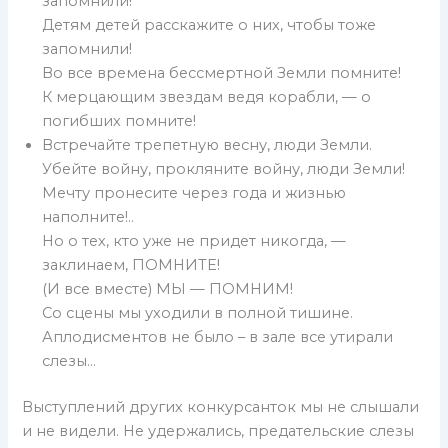
запомнили!
Детям детей расскажите о них, чтобы тоже
запомнили!
Во все времена бессмертной Земли помните!
К мерцающим звездам ведя корабли, — о
погибших помните!
Встречайте трепетную весну, люди Земли.
Убейте войну, прокляните войну, люди Земли!
Мечту пронесите через года и жизнью
наполните!..
Но о тех, кто уже не придет никогда, —
заклинаем, ПОМНИТЕ!
(И все вместе) МЫ — ПОМНИМ!
Со сцены мы уходили в полной тишине.
Аплодисментов не было – в зале все утирали
слезы…
Выступлений других конкурсанток мы не слышали
и не видели. Не удержались, предательские слезы