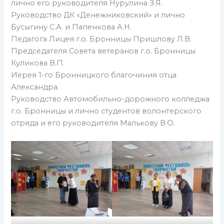
лично его руководителя Нурулина З.Я.
Руководство ДК «Денежниковский» и лично
Бусыгину С.А. и Папенкова А.Н.
Педагога Лицея г.о. Бронницы Пришлову Л.В.
Председателя Совета ветеранов г.о. Бронницы
Куликова В.П.
Иерея 1-го Бронницкого благочиния отца
Александра.
Руководство Автомобильно-дорожного колледжа
г.о. Бронницы и лично студентов волонтерского
отряда и его руководителя Малькову В.О.