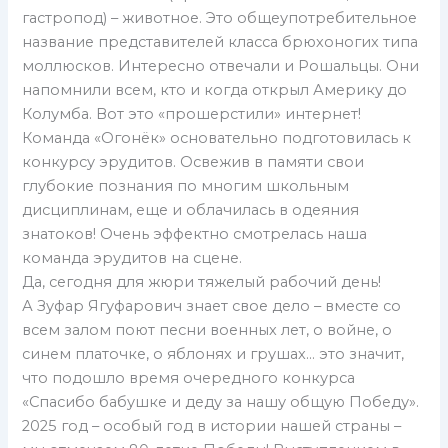
гастропод) – животное. Это общеупотребительное
название представителей класса брюхоногих типа
моллюсков. Интересно отвечали и Рошальцы. Они
напомнили всем, кто и когда открыл Америку до
Колумба. Вот это «прошерстили» интернет!
Команда «Огонёк» основательно подготовилась к
конкурсу эрудитов. Освежив в памяти свои
глубокие познания по многим школьным
дисциплинам, еще и облачилась в одеяния
знатоков! Очень эффектно смотрелась наша
команда эрудитов на сцене.
Да, сегодня для жюри тяжелый рабочий день!
А Зуфар Ягуфарович знает свое дело – вместе со
всем залом поют песни военных лет, о войне, о
синем платочке, о яблонях и грушах… это значит,
что подошло время очередного конкурса
«Спасибо бабушке и деду за нашу общую Победу».
2025 год – особый год в истории нашей страны –