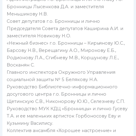
Бронницы Лысенкова Д.А. и заместителя
Меньшикову Н.В.
Совет депутатов г.о. Бронницы и лично
Председателя Совета депутатов Каширина А.И. и
заместителя Новикову Н.О.
«Нежный бизнес» г.о. Бронницы – Кирьянову Ю.С.,
Барсову Н.В., Верещагину А.О., Миронову Е.Б.,
Родионову Л.А., Сгибневу М.В., Коршунову Л.Е.,
Восканян С.
Главного инспектора Окружного Управления
социальной защиты № 5 Белякову Н.А.
Руководство Библиотечно-информационного
досугового центра г.о. Бронницы и лично
Щетинскую С.В., Никонорову Ю.Ю., Селезневу С.П.
Руководство МУК КДЦ «Бронницы» и лично Гусеву
Т.А. и ее маленьких артисток Горбоносову Еву и
Кузьмину Василису.
Коллектив ансамбля «Хорошее настроение» и