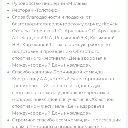
Руководство пиццерии «Милана»
Ресторан «Толстофф»
Слова благодарности и подарки от
благотворителя волонтерскому отряду «Конек
Огонек» Терешко Л.Ю., Арутюнян С.С., Арутюнян
А.Т., Карцевой Л.А., Редькиной З.К., Кузьминой
Н.В., Кирюхиной Г.Г. за огромную работу по
подготовке и проведению Областного
спортивного Фестиваля «День здоровья в
Международный День инвалидов».
Спасибо капитану Бронницкой команды
Кострыкину А.А., который сумел организовать
тренировочный процесс и поднять дух
спортивного азарта у довольно взрослых и
молодых инвалидов для участия в Областном
спортивном Фестивале «День здоровья в
Международный День инвалидов».
Огромное спасибо всем командам, приехавшим
к нам в Бронницы и принявших участие в