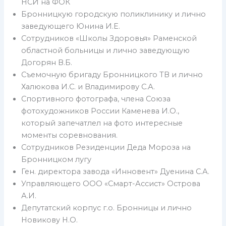
НСИ на ФОК
Бронницкую городскую поликлинику и лично
заведующего Юнина И.Е.
Сотрудников «Школы Здоровья» Раменской
областной больницы и лично заведующую
Догорян В.Б.
Съемочную бригаду Бронницкого ТВ и лично
Халюкова И.С. и Владимирову С.А.
Спортивного фотографа, члена Союза
фотохудожников России Каменева И.О.,
который запечатлел на фото интересные
моменты соревнования.
Сотрудников Резиденции Деда Мороза на
Бронницком лугу
Ген. директора завода «Инновент» Дуенина С.А.
Управляющего ООО «Смарт-Ассист» Острова
А.И.
Депутатский корпус г.о. Бронницы и лично
Новикову Н.О.