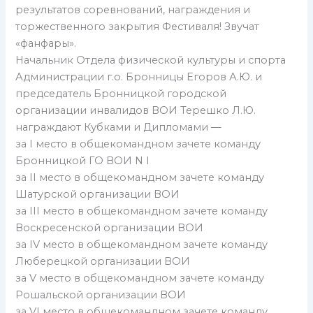
результатов соревнований, награждения и
торжественного закрытия Фестиваля! Звучат
«фанфары».
Начальник Отдела физической культуры и спорта
Администрации г.о. Бронницы Егоров А.Ю. и
председатель Бронницкой городской
организации инвалидов ВОИ Терешко Л.Ю.
награждают Кубками и Дипломами —
за I место в общекомандном зачете команду
Бронницкой ГО ВОИ N I
за II место в общекомандном зачете команду
Шатурской организации ВОИ
за III место в общекомандном зачете команду
Воскресенской организации ВОИ
за IV место в общекомандном зачете команду
Люберецкой организации ВОИ
за V место в общекомандном зачете команду
Рошальской организации ВОИ
за VI место в общекомандном зачете команду