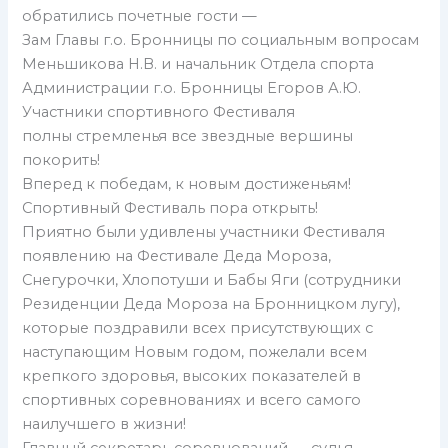
обратились почетные гости —
Зам Главы г.о. Бронницы по социальным вопросам
Меньшикова Н.В. и начальник Отдела спорта
Администрации г.о. Бронницы Егоров А.Ю.
Участники спортивного Фестиваля
полны стремленья все звездные вершины
покорить!
Вперед к победам, к новым достиженьям!
Спортивный Фестиваль пора открыть!
Приятно были удивлены участники Фестиваля
появлению на Фестивале Деда Мороза,
Снегурочки, Хлопотуши и Бабы Яги (сотрудники
Резиденции Деда Мороза на Бронницком лугу),
которые поздравили всех присутствующих с
наступающим Новым годом, пожелали всем
крепкого здоровья, высоких показателей в
спортивных соревнованиях и всего самого
наилучшего в жизни!
Главный секретарь соревнований — судья