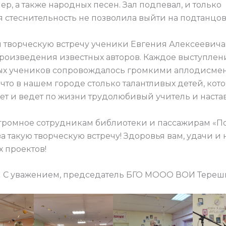
ер, а также народных песен. Зал подпевал, и только
 стеснительность не позволила выйти на подтанцов
 творческую встречу ученики Евгения Алексеевича
произведения известных авторов. Каждое выступлен
ых учеников сопровождалось громкими аплодисме
что в нашем городе столько талантливых детей, кот
ет и ведет по жизни трудолюбивый учитель и наста
громное сотрудникам библиотеки и пассажирам «
за такую творческую встречу! Здоровья вам, удачи и
х проектов!
С уважением, председатель БГО МООО ВОИ Тереш