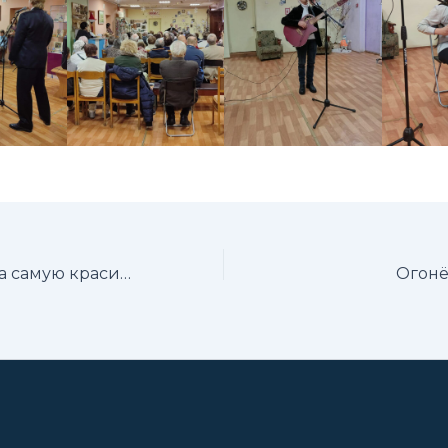
Фотоконкурс на самую красивую елку
Огонё