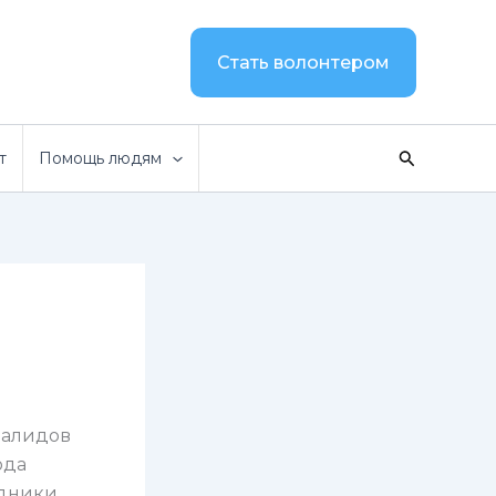
Стать волонтером
Поиск
т
Помощь людям
валидов
ода
удники