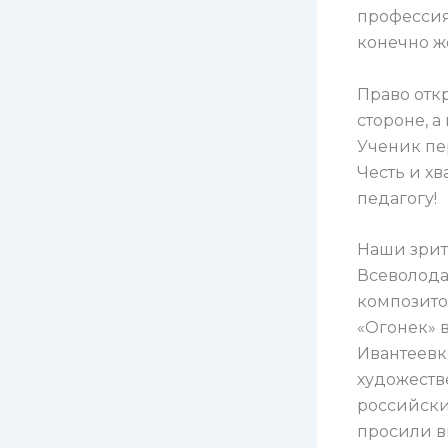
профессиях
конечно ж
Право отк
стороне, а
Ученик пе
Честь и хв
педагогу!
Наши зрит
Всеволода
композито
«Огонек» 
Ивантеевк
художеств
российски
просили в