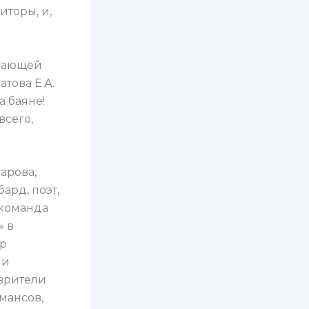
иторы, и,
имающей
това Е.А.
 баяне!
всего,
арова,
ард, поэт,
 команда
» в
ер
 и
зрители
мансов,