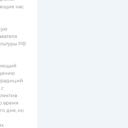
ающие нас
кую
авателя
ультуры РФ
«Поющий
ждению
 традиций
 с
ллектив
то время
го дня, но
их