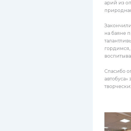
арий из оп
природная
Закончили
на баяне 
талантлив
гордимся, 
воспитыва
Спасибо о
автобуса» 
творчески