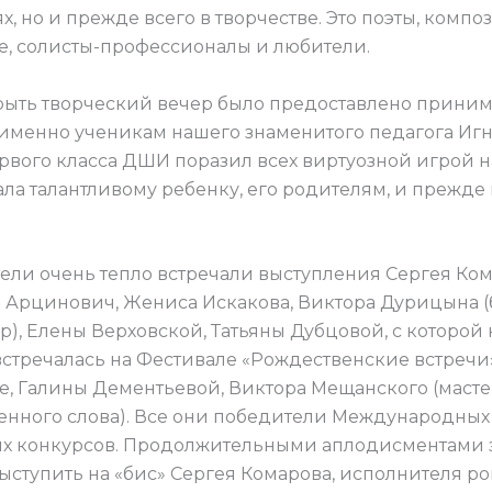
, но и прежде всего в творчестве. Это поэты, композ
е, солисты-профессионалы и любители.
рыть творческий вечер было предоставлено прин
 именно ученикам нашего знаменитого педагога Игна
рвого класса ДШИ поразил всех виртуозной игрой на
ала талантливому ребенку, его родителям, и прежде 
ели очень тепло встречали выступления Сергея Ком
 Арцинович, Жениса Искакова, Виктора Дурицына (б
р), Елены Верховской, Татьяны Дубцовой, с которой
встречалась на Фестивале «Рождественские встречи
е, Галины Дементьевой, Виктора Мещанского (маст
енного слова). Все они победители Международных
х конкурсов. Продолжительными аплодисментами 
ыступить на «бис» Сергея Комарова, исполнителя ро