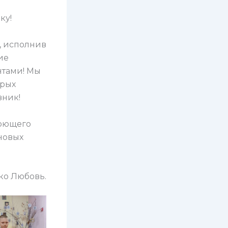
ку!
, исполнив
ие
нтами! Мы
орых
вник!
Поющего
 новых
ко Любовь.