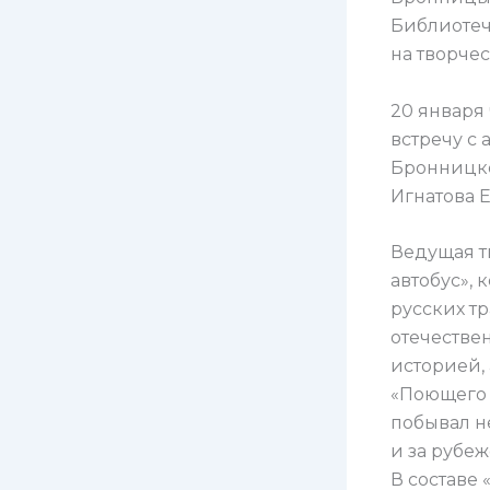
Библиотеч
на творче
20 января
встречу с
Бронницко
Игнатова Е
Ведущая т
автобус»,
русских т
отечествен
историей, 
«Поющего а
побывал н
и за рубеж
В составе