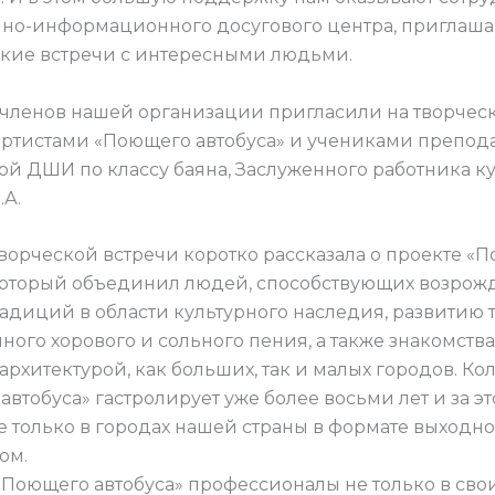
но-информационного досугового центра, приглаш
ские встречи с интересными людьми.
 членов нашей организации пригласили на творчес
 артистами «Поющего автобуса» и учениками препод
й ДШИ по классу баяна, Заслуженного работника к
.А.
ворческой встречи коротко рассказала о проекте 
 который объединил людей, способствующих возро
радиций в области культурного наследия, развитию
ного хорового и сольного пения, а также знакомства
архитектурой, как больших, так и малых городов. Ко
втобуса» гастролирует уже более восьми лет и за э
е только в городах нашей страны в формате выходно
ом.
 «Поющего автобуса» профессионалы не только в сво