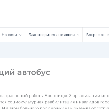
Новости
Благотворительные акции
Вопрос-отве
ий автобус
направлений работы Бронницкой организации ин
тся социокультурная реабилитация инвалидов гор
 И в этом большую поддержку нам оказывают сотр