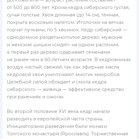
долгожитель — возраст растений составляет
от 500 до 800 лет. Крона кедра сибирского густая,
сучья толстые. Хвоя длинная (до 14 см), тёмная,
покрыта восковым налётом. Иголочки на ветках
торчат пучками, по 5 хвоинок. Кедр сибирский —
однодомное раздельнополое дерево: мужские
и женские шишки «сидят» на одном растении,
а первый раз дерево одаривает семенами
не ранее чем в 60‑летнем возрасте. В кедровниках
воздух чистый, свежий, так как эфирные масла
кедровой хвои уничтожают многих микробов.
Целебной силой обладает и смола кедра
сибирского — живица — эффективное средство
при ранениях и ожогах.
Во второй половине XVI века кедр начали
разводить в европейской части страны.
Инициаторами разведения были монахи
Толгского монастыря (Ярославль). Торжественная