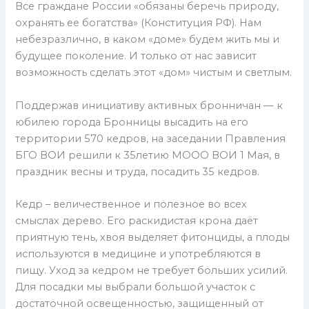
Все граждане России «обязаны беречь природу,
охранять ее богатства» (Конституция РФ). Нам
небезразлично, в каком «доме» будем жить мы и
будущее поколение. И только от нас зависит
возможность сделать этот «дом» чистым и светлым.
Поддержав инициативу активных бронничан — к
юбилею города Бронницы высадить на его
территории 570 кедров, на заседании Правления
БГО ВОИ решили к 35летию МООО ВОИ 1 Мая, в
праздник весны и труда, посадить 35 кедров.
Кедр – величественное и полезное во всех
смыслах дерево. Его раскидистая крона даёт
приятную тень, хвоя выделяет фитонциды, а плоды
используются в медицине и употребляются в
пищу. Уход за кедром не требует больших усилий.
Для посадки мы выбрали большой участок с
достаточной освещенностью, защищенный от