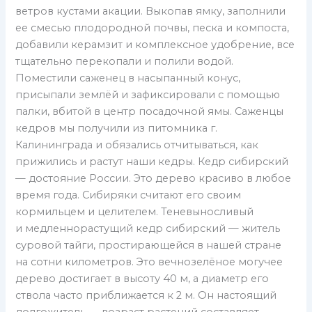
ветров кустами акации. Выкопав ямку, заполнили
ее смесью плодородной почвы, песка и компоста,
добавили керамзит и комплексное удобрение, все
тщательно перекопали и полили водой.
Поместили саженец в насыпанный конус,
присыпали землёй и зафиксировали с помощью
палки, вбитой в центр посадочной ямы. Саженцы
кедров мы получили из питомника г.
Калининграда и обязались отчитываться, как
прижились и растут наши кедры. Кедр сибирский
— достояние России. Это дерево красиво в любое
время года. Сибиряки считают его своим
кормильцем и целителем. Теневыносливый
и медленнорастущий кедр сибирский — житель
суровой тайги, простирающейся в нашей стране
на сотни километров. Это вечнозелёное могучее
дерево достигает в высоту 40 м, а диаметр его
ствола часто приближается к 2 м. Он настоящий