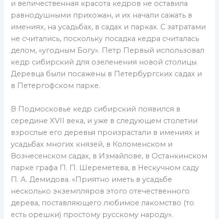
и величественная красота кедров не оставила
равнодушными прихожан, и их начали сажать в
имениях, на усадьбах, в садах и парках. С затратами
не считались, поскольку посадка кедра считалась
делом, «угодным Богу». Петр Первый использовал
кедр сибирский для озеленения новой столицы.
Деревца были посажены в Петербургских садах и
в Петергофском парке.
В Подмосковье кедр сибирский появился в
середине XVII века, и уже в следующем столетии
взрослые его деревья произрастали в имениях и
усадьбах многих князей, в Коломенском и
Вознесенском садах, в Измайлове, в Останкинском
парке графа П. П. Шереметева, в Нескучном саду
П. А. Демидова. «Приятно иметь в усадьбе
несколько экземпляров этого отечественного
дерева, поставляющего любимое лакомство (то
есть орешки) простому русскому народу».